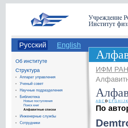
Русский
English
Алфав
Об институте
ИФМ РА
Структура
Аппарат управления
Алфавитн
Ученый совет
Алфав
Научные подразделения
Библиотека
Новые поступления
A
B
C
D
E
F
G
H
I
J
Поиск книг
По авто
Алфавитные списки
Инженерные службы
Demtr
Сотрудники