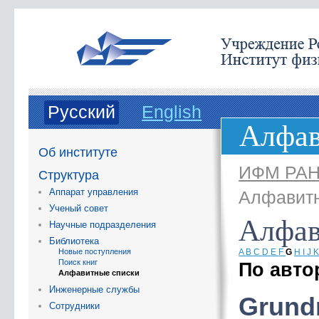
Русский
English
Алфав
Об институте
ИФМ РА
Структура
Аппарат управления
Алфавитн
Ученый совет
Алфав
Научные подразделения
Библиотека
Новые поступления
A
B
C
D
E
F
G
H
I
J
Поиск книг
По авто
Алфавитные списки
Инженерные службы
Grund
Сотрудники