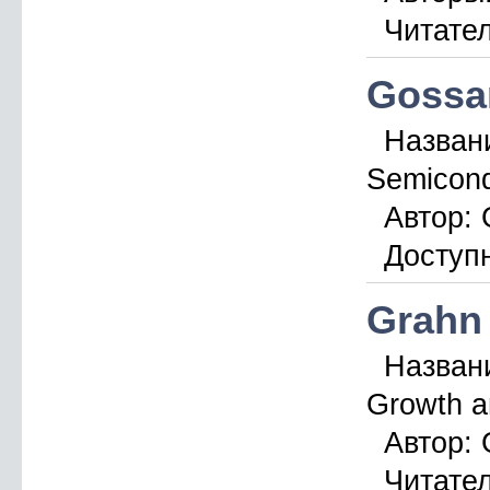
Читател
Gossar
Назван
Semicond
Автор:
G
Доступн
Grahn 
Назван
Growth an
Автор:
G
Читател