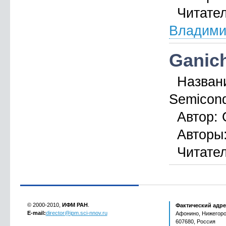
Читател
Владими
Ganich
Назван
Semicond
Автор:
G
Авторы
Читател
© 2000-2010,
ИФМ РАН
.
Фактический адре
E-mail:
director@ipm.sci-nnov.ru
Афонино, Нижегород
607680, Россия