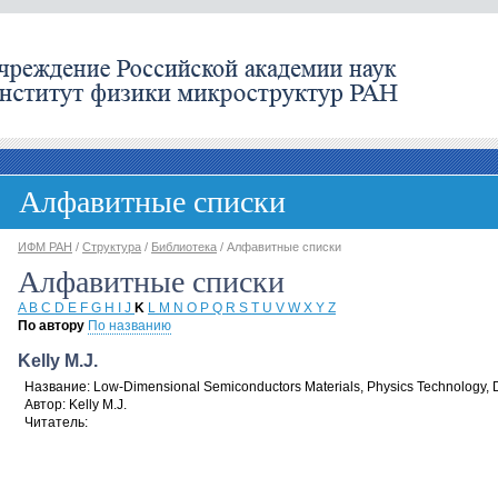
Алфавитные списки
ИФМ РАН
/
Структура
/
Библиотека
/
Алфавитные списки
Алфавитные списки
A
B
C
D
E
F
G
H
I
J
K
L
M
N
O
P
Q
R
S
T
U
V
W
X
Y
Z
По автору
По названию
Kelly M.J.
Название:
Low-Dimensional Semiconductors Materials, Physics Technology, 
Автор:
Kelly M.J.
Читатель: